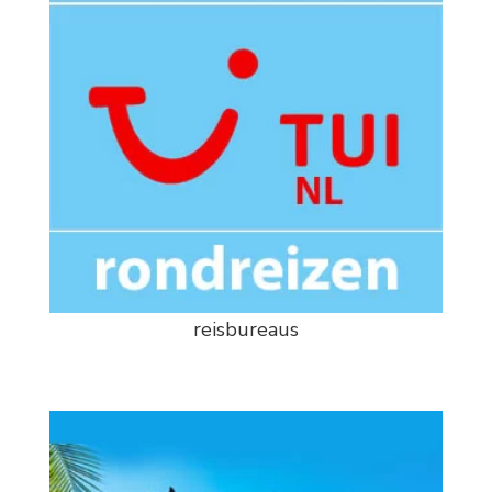
reisbureaus