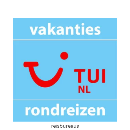
reisbureaus