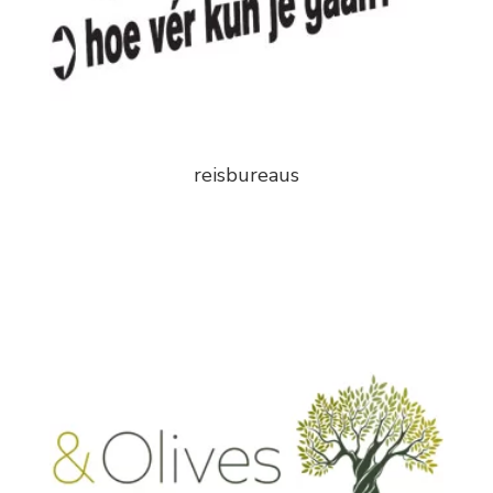
reisbureaus