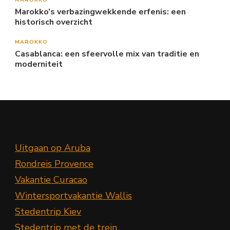
Marokko’s verbazingwekkende erfenis: een
historisch overzicht
MAROKKO
Casablanca: een sfeervolle mix van traditie en
moderniteit
Uitgaan op Aruba
Rondreis Provence
Vakantie Curacao
Wintersportvakantie Wallis
Stedentrip Kiev
Stedentrip met de trein