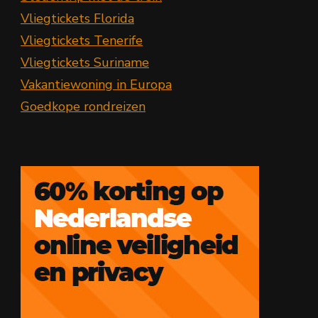
Vliegtickets Florida
Vliegtickets Tenerife
Vliegtickets Suriname
Vakantiewoning in Europa
Goedkope rondreizen