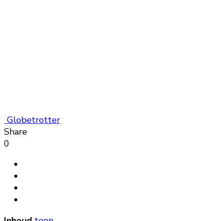
Globetrotter
Share
0
Inhoud
toon