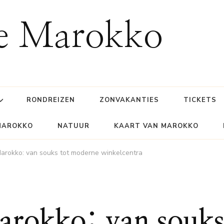
ie Marokko
RONDREIZEN
ZONVAKANTIES
TICKETS
MAROKKO
NATUUR
KAART VAN MAROKKO
Marokko: van souks tot moderne winkelcentra
arokko: van souk