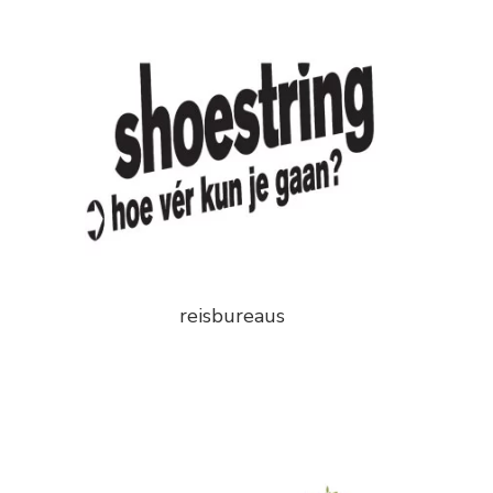
reisbureaus