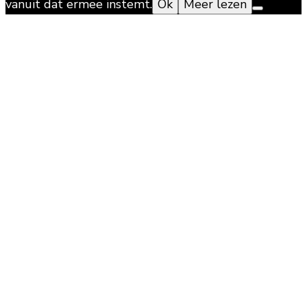
vanuit dat ermee instemt.
Ok
Meer lezen