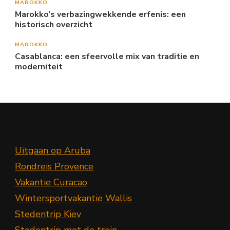
MAROKKO
Marokko’s verbazingwekkende erfenis: een
historisch overzicht
MAROKKO
Casablanca: een sfeervolle mix van traditie en
moderniteit
Uitgaan op Aruba
Rondreis Provence
Vakantie Curacao
Wintersportvakantie Wallis
Stedentrip Kiev