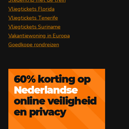
Stedentrip met de trein
Vliegtickets Florida
Vliegtickets Tenerife
Vliegtickets Suriname
Vakantiewoning in Europa
Goedkope rondreizen