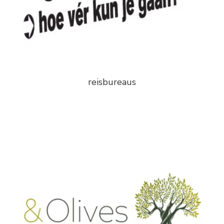
reisbureaus