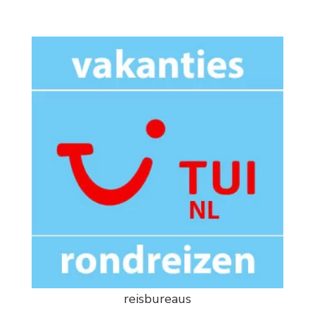
reisbureaus