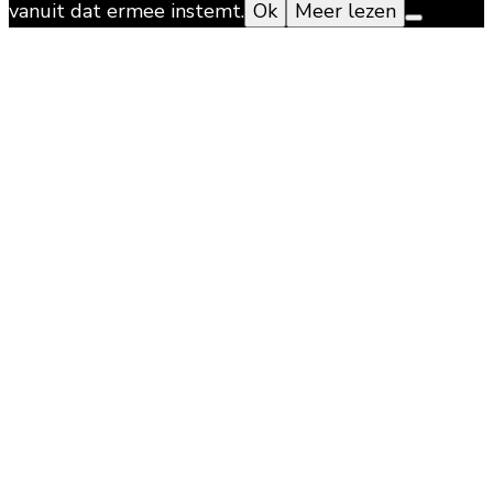
vanuit dat ermee instemt.
Ok
Meer lezen