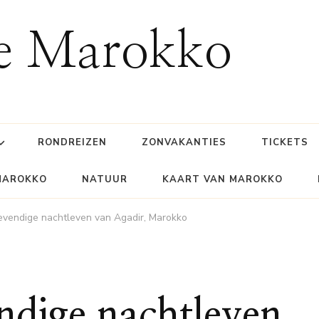
ie Marokko
RONDREIZEN
ZONVAKANTIES
TICKETS
MAROKKO
NATUUR
KAART VAN MAROKKO
evendige nachtleven van Agadir, Marokko
ndige nachtleven