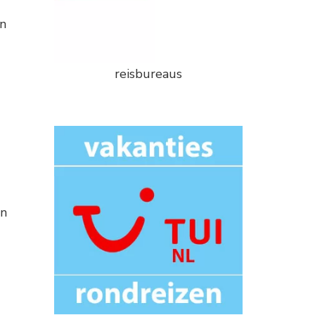
an
reisbureaus
in