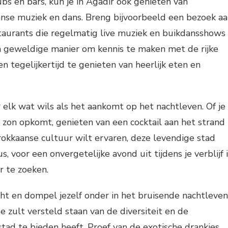
s en bars, kun je in Agadir ook genieten van
anse muziek en dans. Breng bijvoorbeeld een bezoek a
taurants die regelmatig live muziek en buikdansshows
en geweldige manier om kennis te maken met de rijke
n tegelijkertijd te genieten van heerlijk eten en
 elk wat wils als het aankomt op het nachtleven. Of je
 zon opkomt, genieten van een cocktail aan het strand
rokkaanse cultuur wilt ervaren, deze levendige stad
s, voor een onvergetelijke avond uit tijdens je verblijf 
er te zoeken.
ht en dompel jezelf onder in het bruisende nachtleven
e zult versteld staan van de diversiteit en de
stad te bieden heeft. Proef van de exotische drankjes,