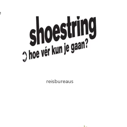
e
reisbureaus