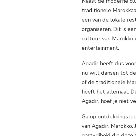
Naast de moderne club
traditionele Marokka
een van de lokale res
organiseren. Dit is e
cultuur van Marokko e
entertainment.
Agadir heeft dus voor
nu wilt dansen tot de
of de traditionele Ma
heeft het allemaal. Du
Agadir, hoef je niet v
Ga op ontdekkingstoc
van Agadir, Marokko. J
gastvrijheid die deze 