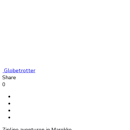
Globetrotter
Share
0
Zipline avonturen in Marokko