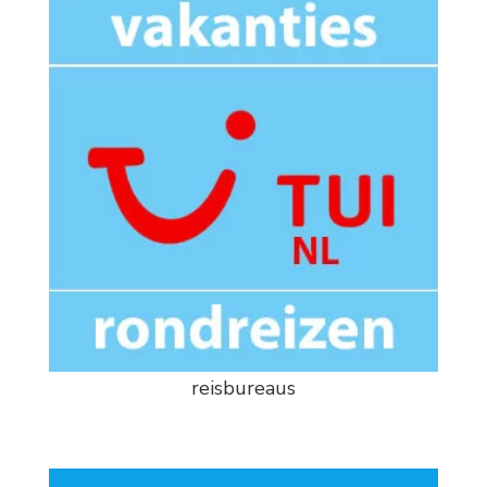
reisbureaus