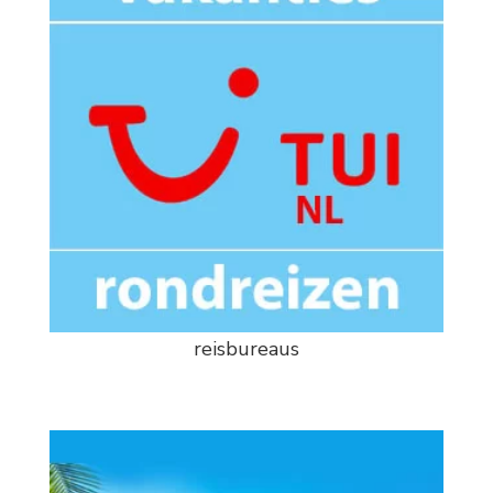
reisbureaus