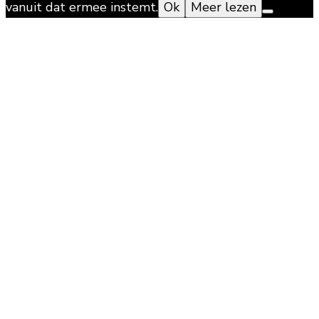
vanuit dat ermee instemt.
Ok
Meer lezen