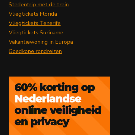
Stedentrip met de trein
Vliegtickets Florida
Vliegtickets Tenerife
Vliegtickets Suriname
Vakantiewoning in Europa
Goedkope rondreizen