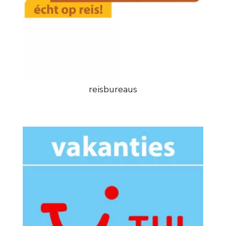
reisbureaus