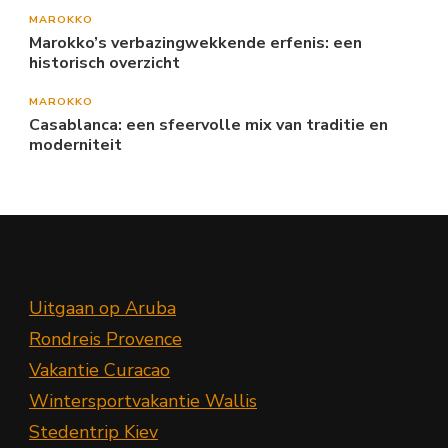
MAROKKO
Marokko’s verbazingwekkende erfenis: een
historisch overzicht
MAROKKO
Casablanca: een sfeervolle mix van traditie en
moderniteit
Uitgaan op Aruba
Rondreis Provence
Vakantie Curacao
Wintersportvakantie Wallis
Stedentrip Kiev