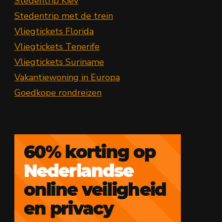
Stedentrip Kiev
Stedentrip met de trein
Vliegtickets Florida
Vliegtickets Tenerife
Vliegtickets Suriname
Vakantiewoning in Europa
Goedkope rondreizen