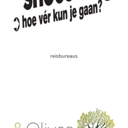
reisbureaus