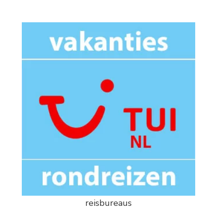
reisbureaus