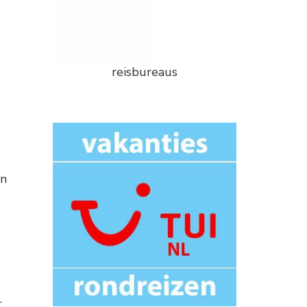
reisbureaus
en
.