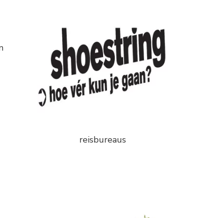
n
reisbureaus