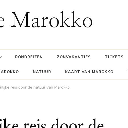
ie Marokko
RONDREIZEN
ZONVAKANTIES
TICKETS
MAROKKO
NATUUR
KAART VAN MAROKKO
rlijke reis door de natuur van Marokko
jke reis door de