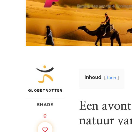
Inhoud
toon
GLOBETROTTER
Een avontu
SHARE
0
natuur v