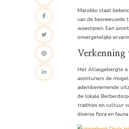
Marokko staat bekend 
van de besneeuwde to
woestijnen. Een avont
onvergetelijke ervari
Verkenning 
Het Atlasgebergte is
avonturiers de mogel
adembenemende uitzic
de lokale Berberdor
tradities en cultuur 
diverse flora en fauna