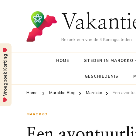
Vakant
Bezoek een van de 4 Koningssteden
Vroegboek Korting
HOME
STEDEN IN MAROKKO
GESCHIEDENIS
Home
Marokko Blog
Marokko
Een avontuu
MAROKKO
Een avontuurli