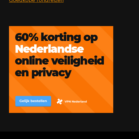
Goedkope rondreizen