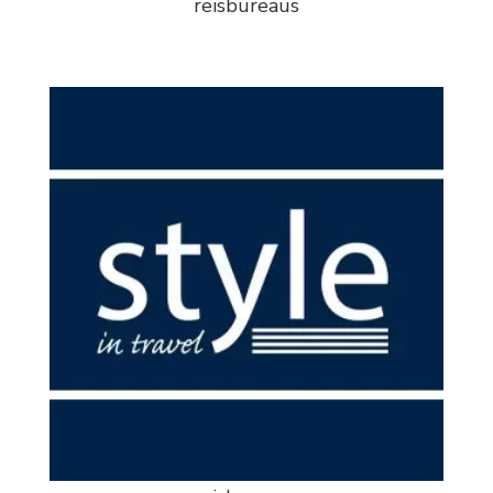
reisbureaus