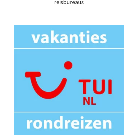
reisbureaus