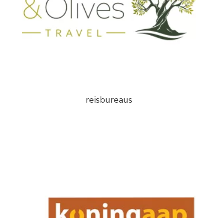
reisbureaus