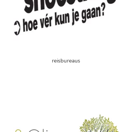
reisbureaus