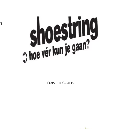
n
reisbureaus