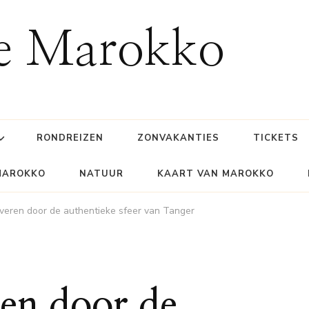
ie Marokko
RONDREIZEN
ZONVAKANTIES
TICKETS
MAROKKO
NATUUR
KAART VAN MAROKKO
overen door de authentieke sfeer van Tanger
ren door de