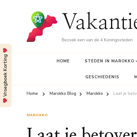
Vakant
Bezoek een van de 4 Koningssteden
Vroegboek Korting
HOME
STEDEN IN MAROKKO
GESCHIEDENIS
Home
Marokko Blog
Marokko
Laat je bet
MAROKKO
Laat je betove