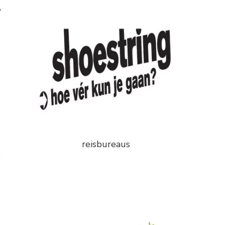
,
reisbureaus
e