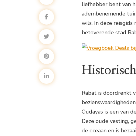
liefhebber bent van h
adembenemende tuinen
wils. In deze reisgi
betoverende stad Rab
Historisc
Rabat is doordrenkt v
bezienswaardigheden 
Oudayas is een van d
Deze oude vesting, g
de oceaan en is bezaa