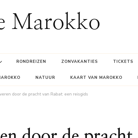
ie Marokko
RONDREIZEN
ZONVAKANTIES
TICKETS
MAROKKO
NATUUR
KAART VAN MAROKKO
overen door de pracht van Rabat: een reisgids
ren door de pracht