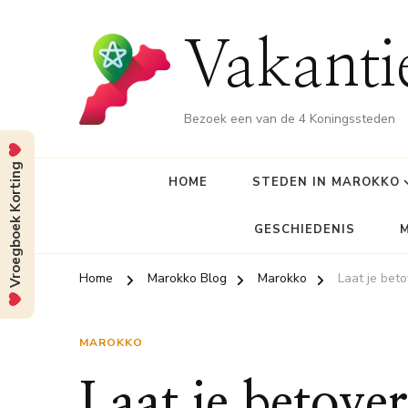
Vakant
Bezoek een van de 4 Koningssteden
Vroegboek Korting
HOME
STEDEN IN MAROKKO
GESCHIEDENIS
Home
Marokko Blog
Marokko
Laat je bet
MAROKKO
Laat je betove