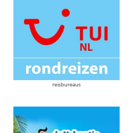
reisbureaus