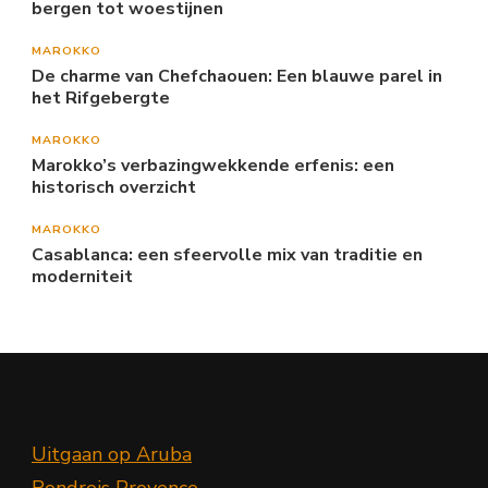
bergen tot woestijnen
MAROKKO
De charme van Chefchaouen: Een blauwe parel in
het Rifgebergte
MAROKKO
Marokko’s verbazingwekkende erfenis: een
historisch overzicht
MAROKKO
Casablanca: een sfeervolle mix van traditie en
moderniteit
Uitgaan op Aruba