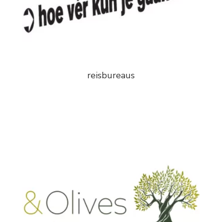
reisbureaus