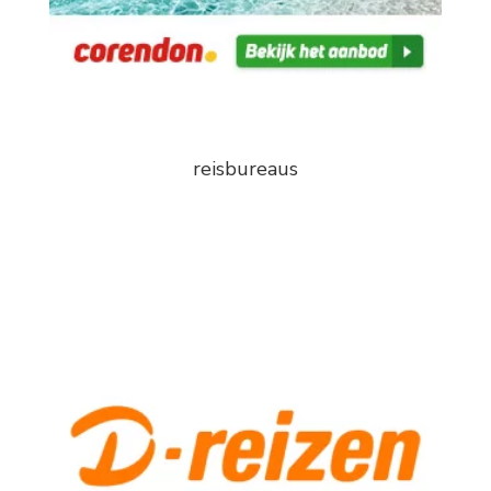
reisbureaus