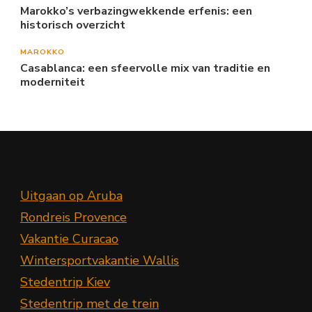
Marokko’s verbazingwekkende erfenis: een
historisch overzicht
MAROKKO
Casablanca: een sfeervolle mix van traditie en
moderniteit
Uitgaan op Aruba
Rondreis Provence
Vakantie Curacao
Wintersportvakantie Wallis
Stedentrip Kiev
Stedentrip met de trein