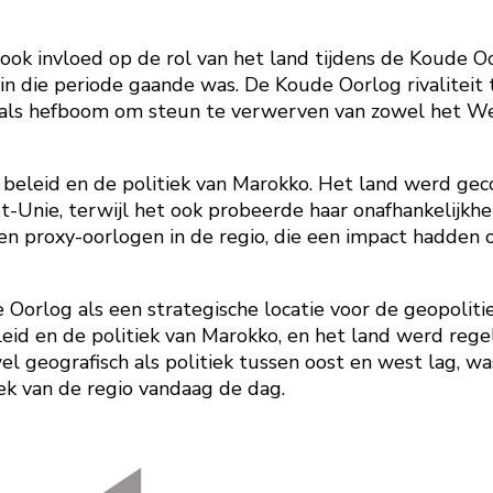
 ook invloed op de rol van het land tijdens de Koude Oo
in die periode gaande was. De Koude Oorlog rivalitei
n als hefboom om steun te verwerven van zowel het We
beleid en de politiek van Marokko. Het land werd gec
Unie, terwijl het ook probeerde haar onafhankelijkhei
en proxy-oorlogen in de regio, die een impact hadden op
 Oorlog als een strategische locatie voor de geopoliti
id en de politiek van Marokko, en het land werd regel
owel geografisch als politiek tussen oost en west lag, 
iek van de regio vandaag de dag.