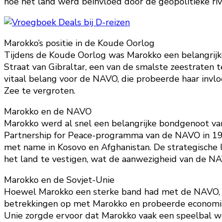
hoe het land werd beïnvloed door de geopolitieke rival
Marokko’s positie in de Koude Oorlog
Tijdens de Koude Oorlog was Marokko een belangrijke
Straat van Gibraltar, een van de smalste zeestraten 
vitaal belang voor de NAVO, die probeerde haar invloe
Zee te vergroten.
Marokko en de NAVO
Marokko werd al snel een belangrijke bondgenoot van
Partnership for Peace-programma van de NAVO in 1994
met name in Kosovo en Afghanistan. De strategische
het land te vestigen, wat de aanwezigheid van de NAV
Marokko en de Sovjet-Unie
Hoewel Marokko een sterke band had met de NAVO, pr
betrekkingen op met Marokko en probeerde economisch
Unie zorgde ervoor dat Marokko vaak een speelbal wer