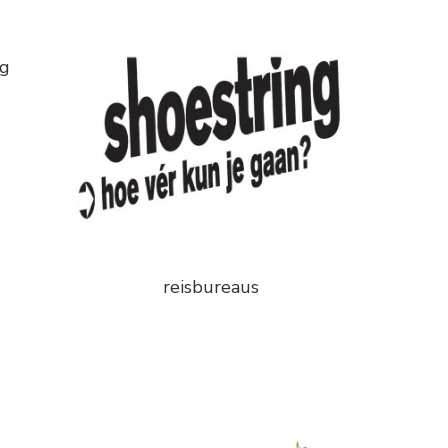
jg
reisbureaus