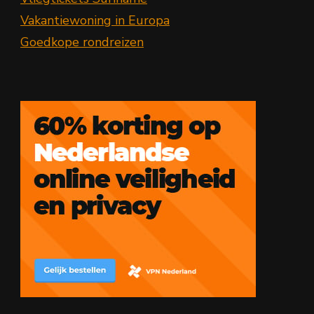
Vakantiewoning in Europa
Goedkope rondreizen