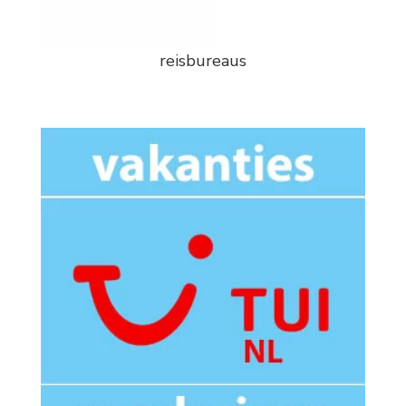
reisbureaus