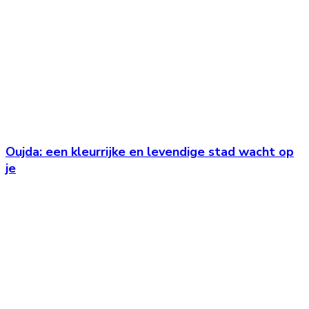
Oujda: een kleurrijke en levendige stad wacht op
je