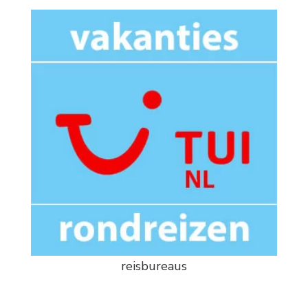
reisbureaus