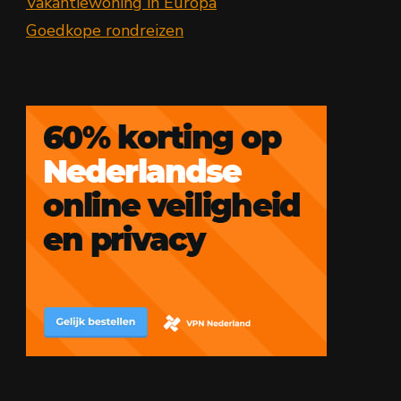
Vakantiewoning in Europa
Goedkope rondreizen