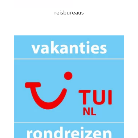
reisbureaus