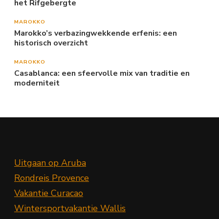
het Rifgebergte
MAROKKO
Marokko’s verbazingwekkende erfenis: een
historisch overzicht
MAROKKO
Casablanca: een sfeervolle mix van traditie en
moderniteit
Uitgaan op Aruba
Rondreis Provence
Vakantie Curacao
Wintersportvakantie Wallis