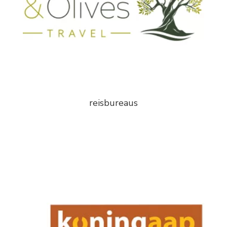
reisbureaus