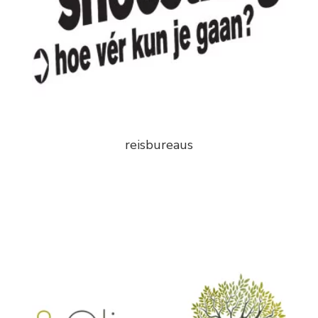
reisbureaus