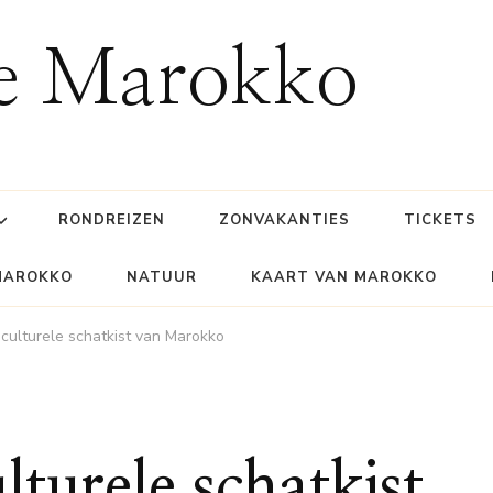
ie Marokko
RONDREIZEN
ZONVAKANTIES
TICKETS
MAROKKO
NATUUR
KAART VAN MAROKKO
culturele schatkist van Marokko
turele schatkist