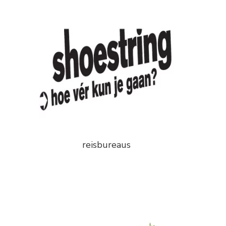
reisbureaus