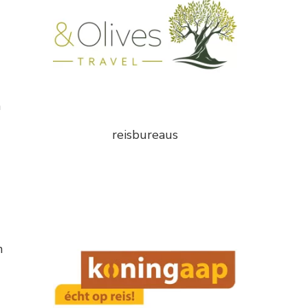
n
reisbureaus
n