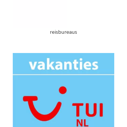
reisbureaus