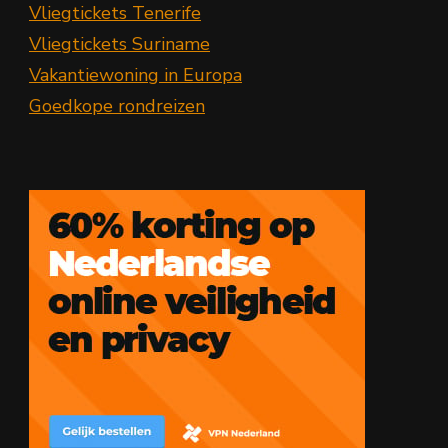
Vliegtickets Tenerife
Vliegtickets Suriname
Vakantiewoning in Europa
Goedkope rondreizen