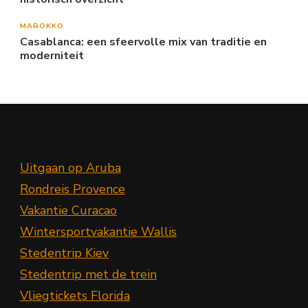
MAROKKO
Casablanca: een sfeervolle mix van traditie en
moderniteit
Uitgaan op Aruba
Rondreis Provence
Vakantie Curacao
Wintersportvakantie Wallis
Stedentrip Kiev
Stedentrip met de trein
Vliegtickets Florida