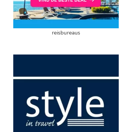
reisbureaus