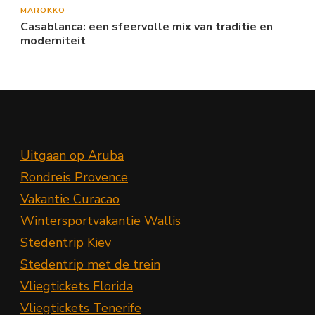
MAROKKO
Casablanca: een sfeervolle mix van traditie en
moderniteit
Uitgaan op Aruba
Rondreis Provence
Vakantie Curacao
Wintersportvakantie Wallis
Stedentrip Kiev
Stedentrip met de trein
Vliegtickets Florida
Vliegtickets Tenerife