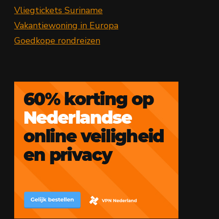
Vliegtickets Suriname
Vakantiewoning in Europa
Goedkope rondreizen