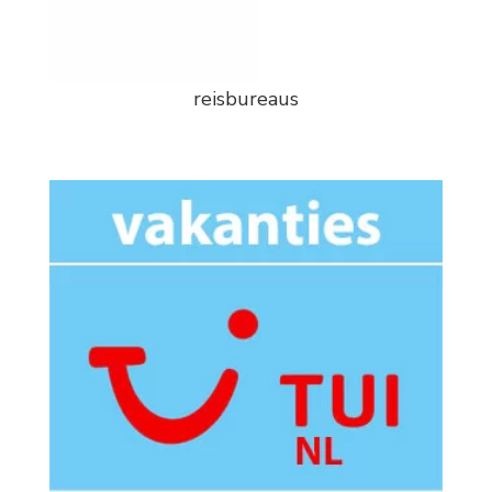
reisbureaus