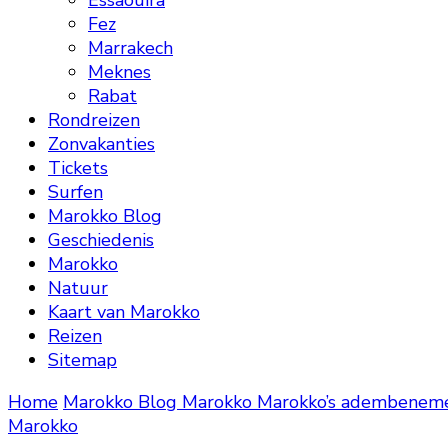
Essaouira
Fez
Marrakech
Meknes
Rabat
Rondreizen
Zonvakanties
Tickets
Surfen
Marokko Blog
Geschiedenis
Marokko
Natuur
Kaart van Marokko
Reizen
Sitemap
Home
Marokko Blog
Marokko
Marokko’s adembenemen
Marokko