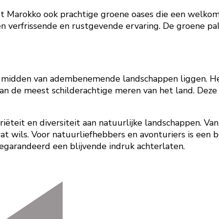
t Marokko ook prachtige groene oases die een welkome
en verfrissende en rustgevende ervaring. De groene p
e midden van adembenemende landschappen liggen. Het
van de meest schilderachtige meren van het land. Deze 
riëteit en diversiteit aan natuurlijke landschappen. V
r wat wils. Voor natuurliefhebbers en avonturiers is ee
arandeerd een blijvende indruk achterlaten.