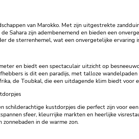
dschappen van Marokko. Met zijn uitgestrekte zandduin
 de Sahara zijn adembenemend en bieden een onverget
r de sterrenhemel, wat een onvergetelijke ervaring is
lometer en biedt een spectaculair uitzicht op besneeu
iefhebbers is dit een paradijs, met talloze wandelpad
frika, de Toubkal, die een uitdagende klim biedt voor
stdorpjes
en schilderachtige kustdorpjes die perfect zijn voor ee
nnen sfeer, kleurrijke markten en heerlijke visrestaur
n zonnebaden in de warme zon.